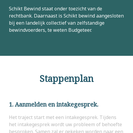
Schikt Bewind staat onder toezicht van de
rechtbank. Daarnaast is Schikt bewind aangesloten
bij een landelijk collectief van zelfstandige
bewindvoerders, te weten Budgeteer.
Stappenplan
1. Aanmelden en intakegesprek.
Het traject start met een intakegesprek. Tijdens
het intakegesprek wordt uw probleem of behoefte
besproken. Samen zal er gekeken worden naar een