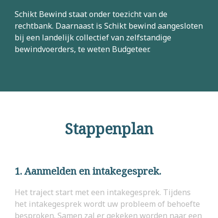
Schikt Bewind staat onder toezicht van de
rechtbank. Daarnaast is Schikt bewind aangesloten
bij een landelijk collectief van zelfstandige
bewindvoerders, te weten Budgeteer.
Stappenplan
1. Aanmelden en intakegesprek.
Het traject start met een intakegesprek. Tijdens
het intakegesprek wordt uw probleem of behoefte
besproken. Samen zal er gekeken worden naar een